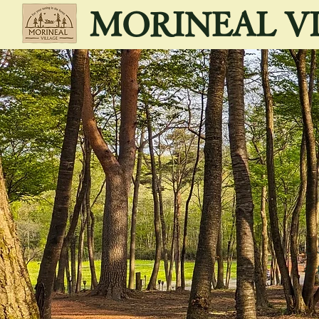
MORINEAL V
こ
の