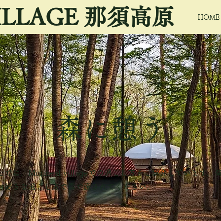
ILLAGE 那須高原
HOME
​森に憩う
こでは、Morineal villageでの過ごし方をご紹介しています。
お好きな過ごし方で森で癒されてください。