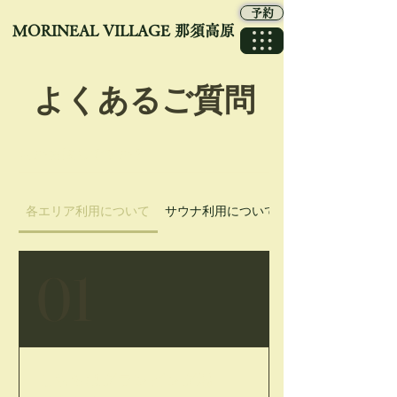
予約
MORINEAL VILLAGE 那須高原
よくあるご質問
各エリア利用について
サウナ利用について
01
こちらはグランピング場